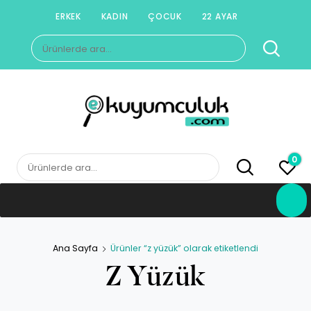
Skip
ERKEK
KADIN
ÇOCUK
22 AYAR
to
Ara:
content
E-KUYUMCULUK
Herkesin Kuyumcusu
0
Ara:
Ana Sayfa
Ürünler “z yüzük” olarak etiketlendi
Z Yüzük