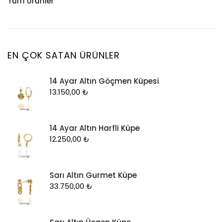
Tüm Ürünler
Küpe
Tesbih
Halhal
Yüzük
Yüzük
Kelepçe
Zincir
Kolye
EN ÇOK SATAN ÜRÜNLER
Kolye Ucu
14 Ayar Altın Göçmen Küpesi
Künye
13.150,00
₺
Küpe
Piercing
14 Ayar Altın Harfli Küpe
Şahmeran
12.250,00
₺
Yüzük
Zincir
Sarı Altın Gurmet Küpe
33.750,00
₺