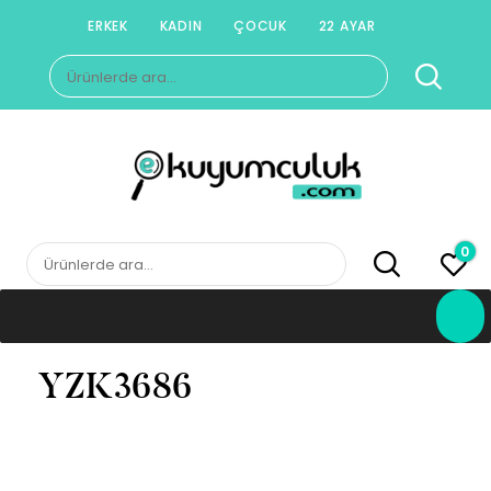
Skip
ERKEK
KADIN
ÇOCUK
22 AYAR
to
Ara:
content
E-KUYUMCULUK
Herkesin Kuyumcusu
0
Ara:
YZK3686