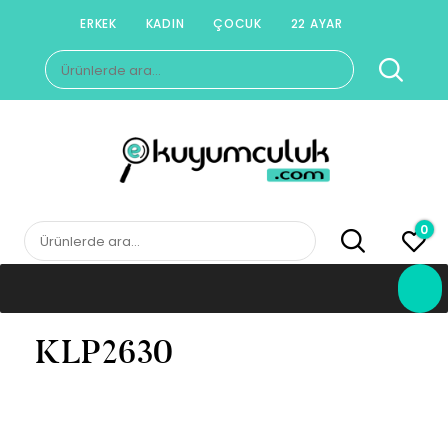
Skip
ERKEK
KADIN
ÇOCUK
22 AYAR
to
Ara:
content
E-KUYUMCULUK
Herkesin Kuyumcusu
0
Ara:
KLP2630