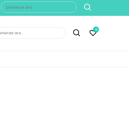
Ara:
0