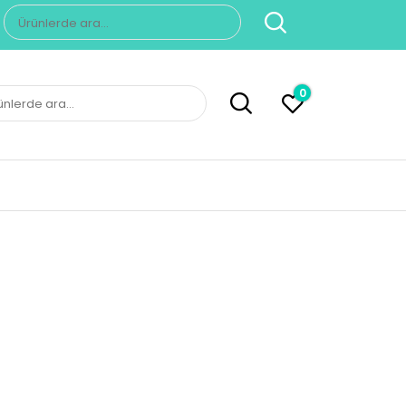
Ara:
0