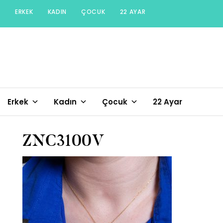
Skip
ERKEK
KADIN
ÇOCUK
22 AYAR
to
content
Erkek
Kadın
Çocuk
22 Ayar
ZNC3100V