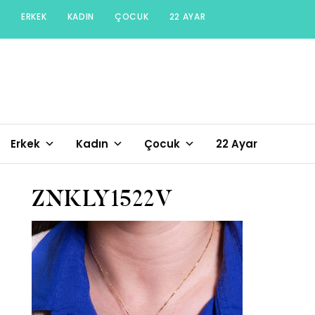
Skip
ERKEK
KADIN
ÇOCUK
22 AYAR
to
content
Erkek
Kadın
Çocuk
22 Ayar
ZNKLY1522V