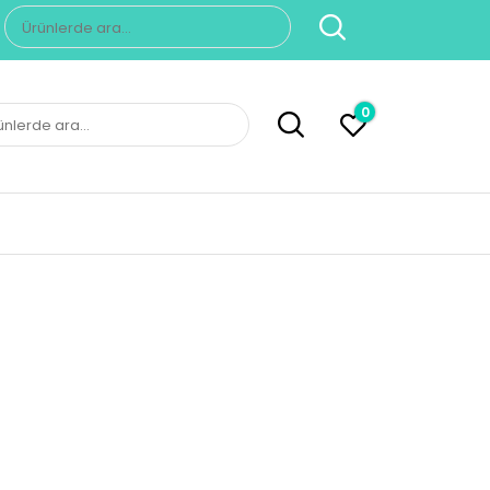
Ara:
0