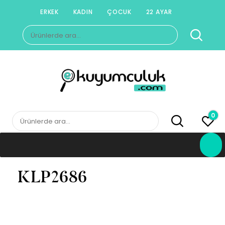
Skip
ERKEK
KADIN
ÇOCUK
22 AYAR
to
Ara:
content
E-KUYUMCULUK
Herkesin Kuyumcusu
0
Ara:
KLP2686