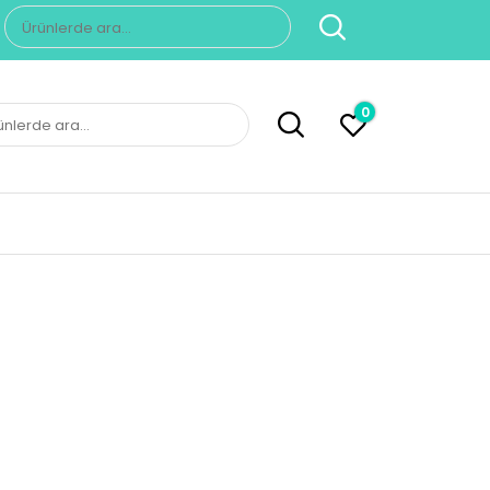
Ara:
0