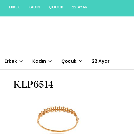
Skip
ERKEK
KADIN
ÇOCUK
22 AYAR
to
content
Erkek
Kadın
Çocuk
22 Ayar
KLP6514