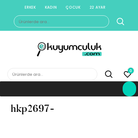
Skip
ERKEK
KADIN
ÇOCUK
22 AYAR
to
Ara:
content
E-KUYUMCULUK
Herkesin Kuyumcusu
0
Ara:
hkp2697-