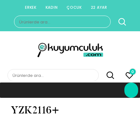
Skip
ERKEK
KADIN
ÇOCUK
22 AYAR
to
Ara:
content
E-KUYUMCULUK
Herkesin Kuyumcusu
0
Ara:
YZK2116+