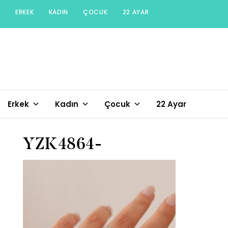
Skip
ERKEK
KADIN
ÇOCUK
22 AYAR
to
content
Erkek
Kadın
Çocuk
22 Ayar
YZK4864-