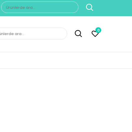
Ara:
0