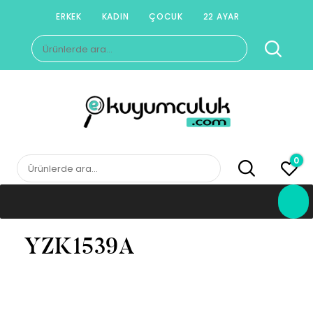
Skip
ERKEK
KADIN
ÇOCUK
22 AYAR
to
Ara:
content
E-KUYUMCULUK
Herkesin Kuyumcusu
0
Ara:
YZK1539A