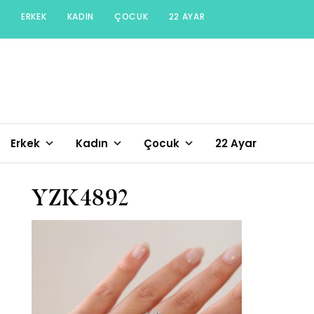
Skip
ERKEK
KADIN
ÇOCUK
22 AYAR
to
content
Erkek
Kadın
Çocuk
22 Ayar
YZK4892