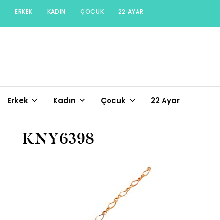
Skip
ERKEK
KADIN
ÇOCUK
22 AYAR
to
content
Erkek
Kadın
Çocuk
22 Ayar
KNY6398