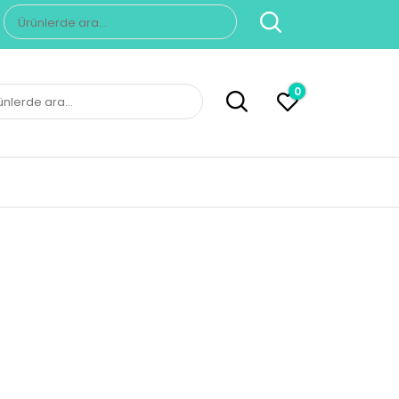
Ara:
0