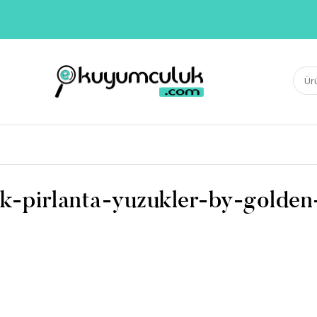
E-KUYUMCULUK
Ara:
Herkesin Kuyumcusu
k-pirlanta-yuzukler-by-golde