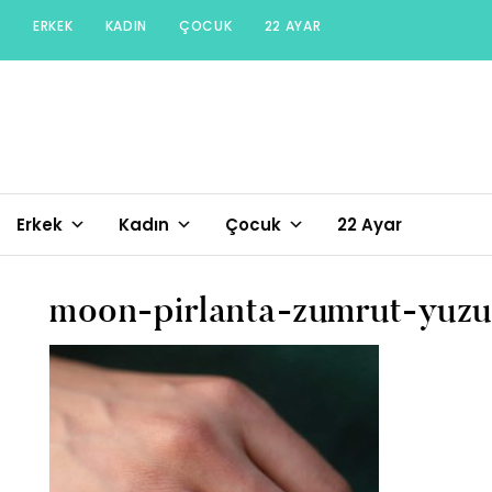
Skip
ERKEK
KADIN
ÇOCUK
22 AYAR
to
content
Erkek
Kadın
Çocuk
22 Ayar
moon-pirlanta-zumrut-yuzu