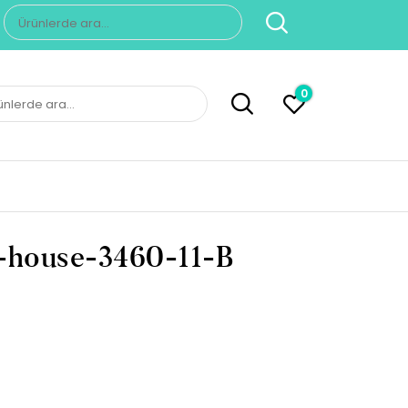
Ara:
0
n-house-3460-11-B