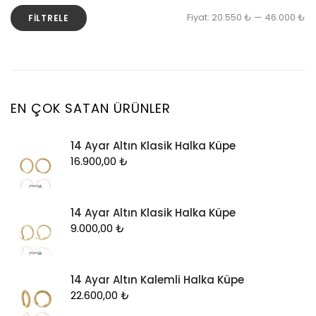
En
En
Fiyat:
20.550 ₺
—
46.000 ₺
FILTRELE
Küpe
d
y
Piercing
fi
fi
Şahmeran
Yüzük
EN ÇOK SATAN ÜRÜNLER
Zincir
14 Ayar Altın Klasik Halka Küpe
16.900,00
₺
14 Ayar Altın Klasik Halka Küpe
9.000,00
₺
14 Ayar Altın Kalemli Halka Küpe
22.600,00
₺