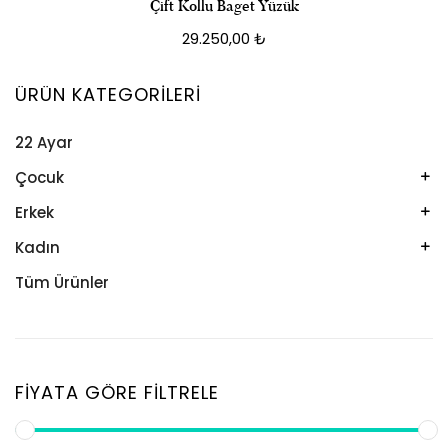
Çift Kollu Baget Yüzük
29.250,00
₺
ÜRÜN KATEGORILERI
22 Ayar
Çocuk
Kelepçe
Erkek
Kolye
Kelepçe
Kadın
Künye
Künye
Bileklik
Tüm Ürünler
Küpe
Tesbih
Halhal
Yüzük
Yüzük
Kelepçe
Zincir
Kolye
FIYATA GÖRE FILTRELE
Kolye Ucu
Künye