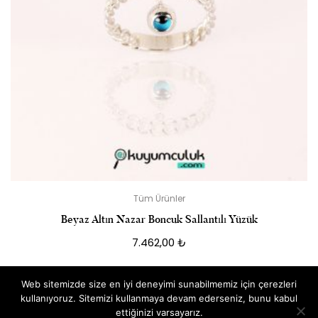
Tüm Ürünler
Beyaz Altın Nazar Boncuk Sallantılı Yüzük
7.462,00
₺
Web sitemizde size en iyi deneyimi sunabilmemiz için çerezleri
kullanıyoruz. Sitemizi kullanmaya devam ederseniz, bunu kabul
ettiğinizi varsayarız.