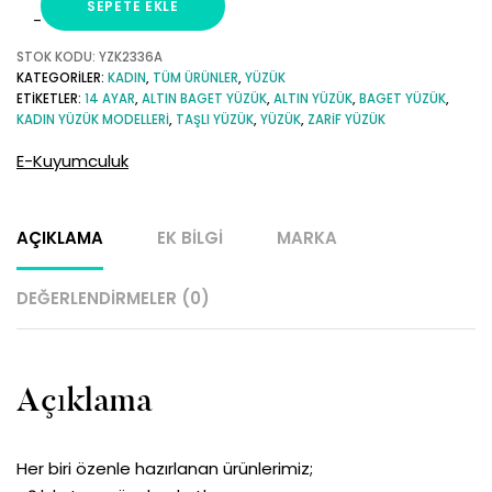
SEPETE EKLE
Beyaz
Altın
STOK KODU:
YZK2336A
KATEGORILER:
KADIN
,
TÜM ÜRÜNLER
,
YÜZÜK
Baget
ETIKETLER:
14 AYAR
,
ALTIN BAGET YÜZÜK
,
ALTIN YÜZÜK
,
BAGET YÜZÜK
,
Yüzük
KADIN YÜZÜK MODELLERI
,
TAŞLI YÜZÜK
,
YÜZÜK
,
ZARIF YÜZÜK
adet
E-Kuyumculuk
AÇIKLAMA
EK BILGI
MARKA
DEĞERLENDIRMELER (0)
Açıklama
Her biri özenle hazırlanan ürünlerimiz;