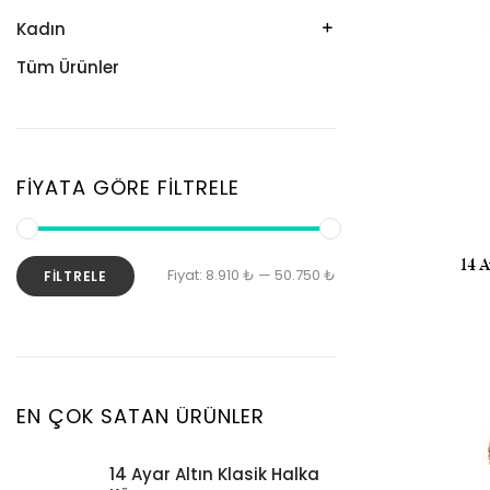
Kolye
Kelepçe
Kadın
Künye
Künye
Bileklik
Tüm Ürünler
Küpe
Tesbih
Halhal
Yüzük
Yüzük
Kelepçe
Zincir
Kolye
FIYATA GÖRE FILTRELE
Kolye Ucu
Künye
14 
En
En
Fiyat:
8.910 ₺
—
50.750 ₺
FILTRELE
Küpe
düşük
yüksek
Piercing
fiyat
fiyat
Şahmeran
Yüzük
EN ÇOK SATAN ÜRÜNLER
Zincir
14 Ayar Altın Klasik Halka