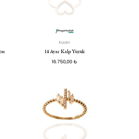
Kadın
tın
14 Ayar Kalp Yüzük
16.750,00
₺