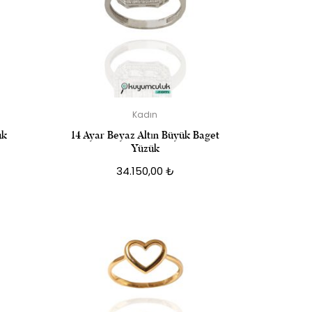
Kadın
ük
14 Ayar Beyaz Altın Büyük Baget
Yüzük
34.150,00
₺