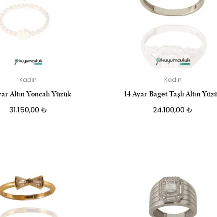
Kadın
Kadın
yar Altın Yoncalı Yüzük
14 Ayar Baget Taşlı Altın Yüz
31.150,00
₺
24.100,00
₺