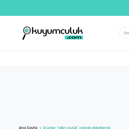
E-KUYUMCULUK
Ara:
Herkesin Kuyumcusu
Ana Sayfa
Ürünler “altın yüzük” olarak etiketlendi