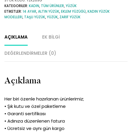
Taşlı
STOK KODU:
YZK269G
KATEGORILER:
KADIN
,
TÜM ÜRÜNLER
,
YÜZÜK
Tasarım
ETIKETLER:
14 AYAR
,
ALTIN YÜZÜK
,
EKLEM YÜZÜĞÜ
,
KADIN YÜZÜK
Yüzük
MODELLERI
,
TAŞLI YÜZÜK
,
YÜZÜK
,
ZARIF YÜZÜK
adet
AÇIKLAMA
EK BILGI
DEĞERLENDIRMELER (0)
Açıklama
Her biri özenle hazırlanan ürünlerimiz;
• Şık kutu ve özel paketleme
• Garanti sertifikası
• Adınıza düzenlenen fatura
• Ücretsiz ve aynı gün kargo