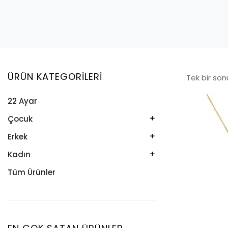
ÜRÜN KATEGORILERI
Tek bir son
22 Ayar
Çocuk
Kelepçe
Erkek
Kolye
Kelepçe
Kadın
Künye
Künye
Bileklik
Tüm Ürünler
Küpe
Tesbih
Halhal
Yüzük
Yüzük
Kelepçe
Zincir
Kolye