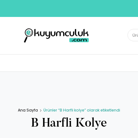
E-KUYUMCULUK
Ara:
Herkesin Kuyumcusu
Ana Sayfa
Ürünler “B Harfli kolye” olarak etiketlendi
B Harfli Kolye