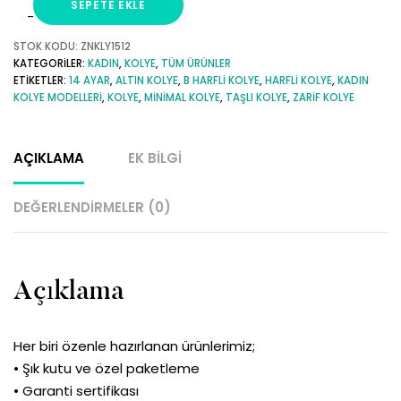
SEPETE EKLE
B
Harfli
STOK KODU:
ZNKLY1512
KATEGORILER:
KADIN
,
KOLYE
,
TÜM ÜRÜNLER
Minimal
ETIKETLER:
14 AYAR
,
ALTIN KOLYE
,
B HARFLI KOLYE
,
HARFLI KOLYE
,
KADIN
14
KOLYE MODELLERI
,
KOLYE
,
MINIMAL KOLYE
,
TAŞLI KOLYE
,
ZARIF KOLYE
Ayar
Altın
AÇIKLAMA
EK BILGI
Kolye
adet
DEĞERLENDIRMELER (0)
Açıklama
Her biri özenle hazırlanan ürünlerimiz;
• Şık kutu ve özel paketleme
• Garanti sertifikası