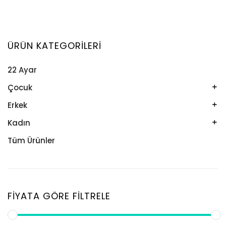
ÜRÜN KATEGORILERI
22 Ayar
Çocuk
Kelepçe
Erkek
Kolye
Kelepçe
Kadın
Künye
Künye
Bileklik
Tüm Ürünler
Küpe
Tesbih
Halhal
Yüzük
Yüzük
Kelepçe
Zincir
Kolye
FIYATA GÖRE FILTRELE
Kolye Ucu
Künye