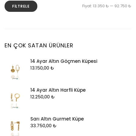
En
En
Fiyat:
13.350 ₺
—
92.750 ₺
FILTRELE
Küpe
d
y
Piercing
fi
fi
Şahmeran
Yüzük
EN ÇOK SATAN ÜRÜNLER
Zincir
14 Ayar Altın Göçmen Küpesi
13.150,00
₺
14 Ayar Altın Harfli Küpe
12.250,00
₺
Sarı Altın Gurmet Küpe
33.750,00
₺