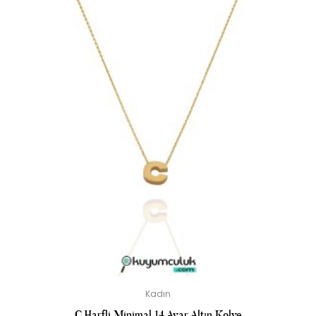
Kadın
C Harfli Minimal 14 Ayar Altın Kolye