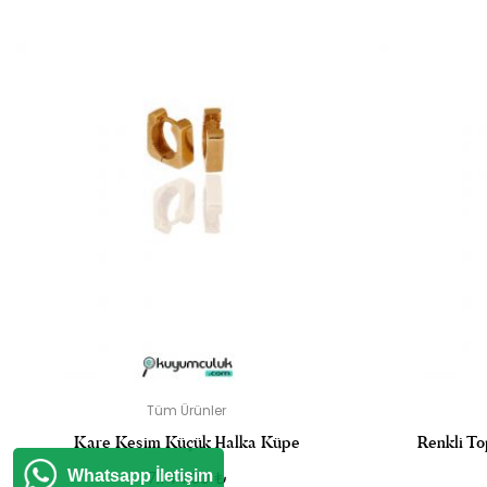
“V HARFL
E-
Tüm Ürünler
Kare Kesim Küçük Halka Küpe
Renkli To
Whatsapp İletişim
7.144,00
₺