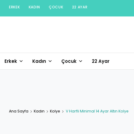
Skip
ERKEK
KADIN
ÇOCUK
22 AYAR
to
content
Erkek
Kadın
Çocuk
22 Ayar
Ana Sayfa
Kadın
Kolye
V Harfli Minimal 14 Ayar Altın Kolye