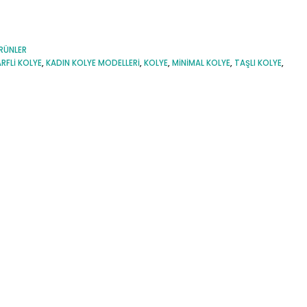
RÜNLER
RFLI KOLYE
,
KADIN KOLYE MODELLERI
,
KOLYE
,
MINIMAL KOLYE
,
TAŞLI KOLYE
,