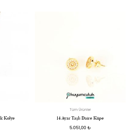
 SIZ OLUN
dir
Tüm Ürünler
nk Kolye
14 Ayar Taşlı Daire Küpe
5.051,00
₺