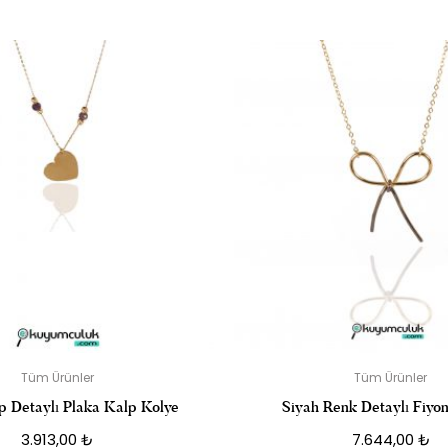
I MINIMAL 14 AYAR ALTIN KOLYE” IÇIN YORUM YAPAN ILK KIŞI
posta adresiniz yayınlanmayacak.
Gerekli alanlar
*
ile işaretlenmişler
DERECELENDIRMENIZ
*
Tüm Ürünler
Tüm Ürünler
p Detaylı Plaka Kalp Kolye
Siyah Renk Detaylı Fiyo
3.913,00
₺
7.644,00
₺