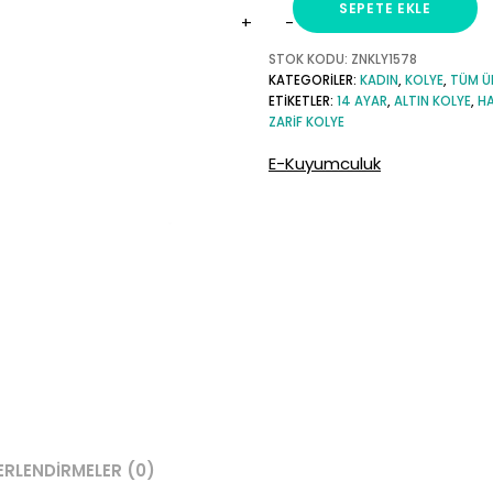
SEPETE EKLE
V
Harfli
STOK KODU:
ZNKLY1578
KATEGORILER:
KADIN
,
KOLYE
,
TÜM Ü
Minimal
ETIKETLER:
14 AYAR
,
ALTIN KOLYE
,
HA
14
ZARIF KOLYE
Ayar
E-Kuyumculuk
Altın
Kolye
adet
ERLENDIRMELER (0)