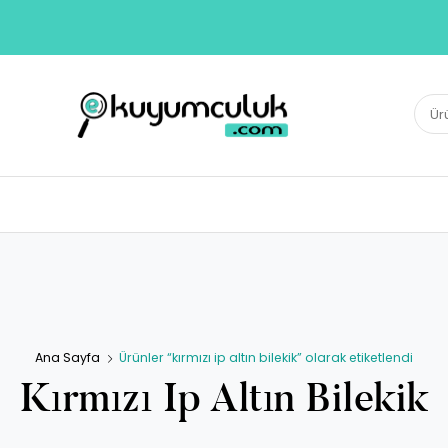
E-KUYUMCULUK
Ara:
Herkesin Kuyumcusu
Ana Sayfa
Ürünler “kırmızı ip altın bilekik” olarak etiketlendi
Kırmızı Ip Altın Bilekik