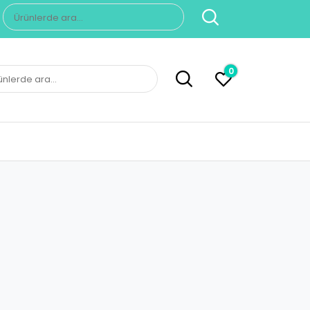
Ara:
0