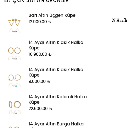
EN ÇOK SATAN ÜRÜNLER
Kolye Ucu
Sarı Altın Üçgen Küpe
Künye
N Harfli 
12.900,00
₺
Küpe
Piercing
14 Ayar Altın Klasik Halka
Şahmeran
Küpe
Yüzük
16.900,00
₺
Zincir
14 Ayar Altın Klasik Halka
Küpe
9.000,00
₺
14 Ayar Altın Kalemli Halka
Küpe
22.600,00
₺
14 Ayar Altın Burgu Halka