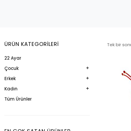
ÜRÜN KATEGORILERI
Tek bir son
22 Ayar
Çocuk
Kelepçe
Erkek
Kolye
Kelepçe
Kadın
Künye
Künye
Bileklik
Tüm Ürünler
Küpe
Tesbih
Halhal
Yüzük
Yüzük
Kelepçe
Zincir
Kolye