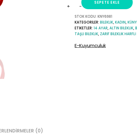
SEPETE EKLE
N
Harfli
STOK KODU:
KNY6981
KATEGORILER:
BILEKLIK
,
KADIN
,
KÜNY
Ayarlanabilir
ETIKETLER:
14 AYAR
,
ALTIN BILEKLIK
,
B
Taşlı
TAŞLI BILEKLIK
,
ZARIF BILEKLIK HARFLI 
Altın
E-Kuyumculuk
İp
Bileklik
adet
ERLENDIRMELER (0)