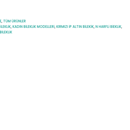
E
,
TÜM ÜRÜNLER
ILEKLIK
,
KADIN BILEKLIK MODELLERI
,
KIRMIZI IP ALTIN BILEKIK
,
N HARFLI BIEKLIK
,
BILEKLIK