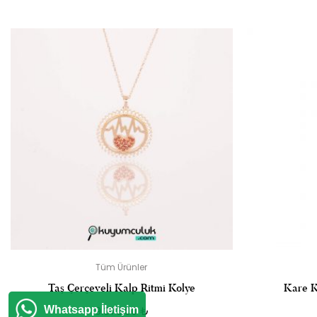
“N HARFLI AYA
E-
Tüm Ürünler
Taş Çerçeveli Kalp Ritmi Kolye
Kare K
Whatsapp İletişim
9.373,00
₺