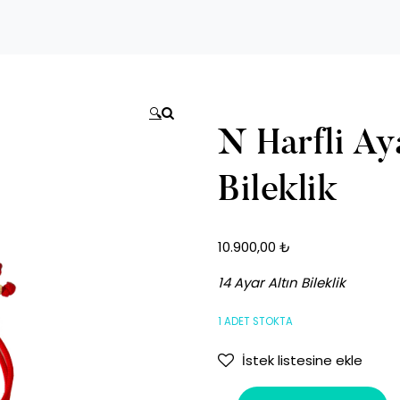
🔍
N Harfli Aya
Bileklik
10.900,00
₺
14 Ayar Altın Bileklik
1 ADET STOKTA
İstek listesine ekle