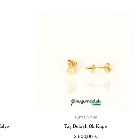
 KIŞI SIZ OLUN
dir
Tüm Ürünler
Kolye
Taş Detaylı Ok Küpe
3.500,00
₺