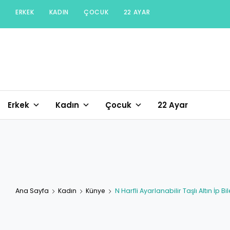
Skip
ERKEK
KADIN
ÇOCUK
22 AYAR
to
content
Erkek
Kadın
Çocuk
22 Ayar
Ana Sayfa
Kadın
Künye
N Harfli Ayarlanabilir Taşlı Altın İp Bil