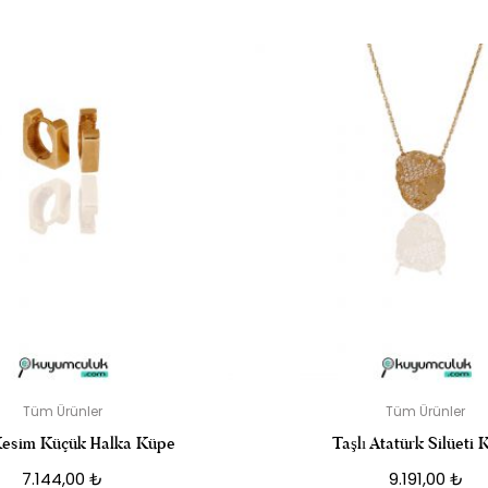
RLANABILIR TAŞLI ALTIN İP BILEKLIK” IÇIN YORUM YAPAN ILK
posta adresiniz yayınlanmayacak.
Gerekli alanlar
*
ile işaretlenmişler
DERECELENDIRMENIZ
*
Tüm Ürünler
Tüm Ürünler
esim Küçük Halka Küpe
Taşlı Atatürk Silüeti 
7.144,00
₺
9.191,00
₺