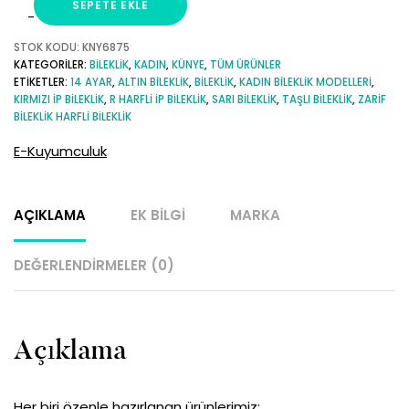
SEPETE EKLE
F
Harfli
STOK KODU:
KNY6875
KATEGORILER:
BILEKLIK
,
KADIN
,
KÜNYE
,
TÜM ÜRÜNLER
Ayarlanabilir
ETIKETLER:
14 AYAR
,
ALTIN BILEKLIK
,
BILEKLIK
,
KADIN BILEKLIK MODELLERI
,
Altın
KIRMIZI IP BILEKLIK
,
R HARFLI IP BILEKLIK
,
SARI BILEKLIK
,
TAŞLI BILEKLIK
,
ZARIF
İp
BILEKLIK HARFLI BILEKLIK
Bileklik
E-Kuyumculuk
adet
AÇIKLAMA
EK BILGI
MARKA
DEĞERLENDIRMELER (0)
Açıklama
Her biri özenle hazırlanan ürünlerimiz;