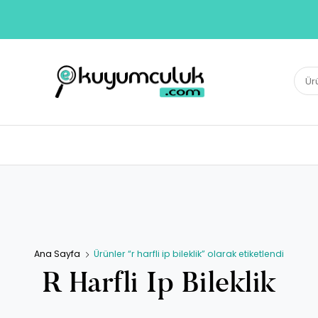
E-KUYUMCULUK
Ara:
Herkesin Kuyumcusu
Ana Sayfa
Ürünler “r harfli ip bileklik” olarak etiketlendi
R Harfli Ip Bileklik