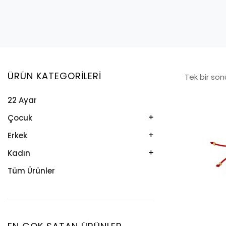
ÜRÜN KATEGORILERI
Tek bir son
22 Ayar
Çocuk
Kelepçe
Erkek
Kolye
Kelepçe
Kadın
Künye
Künye
Bileklik
Tüm Ürünler
Küpe
Tesbih
Halhal
Yüzük
Yüzük
Kelepçe
Zincir
Kolye