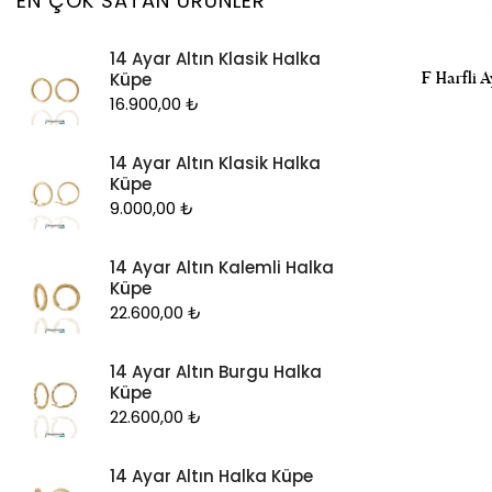
EN ÇOK SATAN ÜRÜNLER
Kolye Ucu
14 Ayar Altın Klasik Halka
Künye
F Harfli A
Küpe
Küpe
16.900,00
₺
Piercing
14 Ayar Altın Klasik Halka
Şahmeran
Küpe
Yüzük
9.000,00
₺
Zincir
14 Ayar Altın Kalemli Halka
Küpe
22.600,00
₺
14 Ayar Altın Burgu Halka
Küpe
22.600,00
₺
14 Ayar Altın Halka Küpe