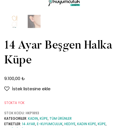
14 Ayar Beşgen Halka
Küpe
9.100,00
₺
İstek listesine ekle
STOKTA YOK
STOK KODU:
HKP1893
KATEGORILER:
KADIN
,
KÜPE
,
TÜM ÜRÜNLER
ETIKETLER:
14 AYAR
,
E-KUYUMCULUK
,
HEDIYE
,
KADIN KÜPE
,
KÜPE
,