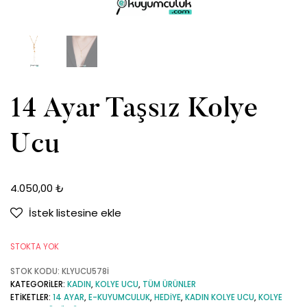
14 Ayar Taşsız Kolye
Ucu
4.050,00
₺
İstek listesine ekle
STOKTA YOK
STOK KODU:
KLYUCU578İ
KATEGORILER:
KADIN
,
KOLYE UCU
,
TÜM ÜRÜNLER
ETIKETLER:
14 AYAR
,
E-KUYUMCULUK
,
HEDIYE
,
KADIN KOLYE UCU
,
KOLYE