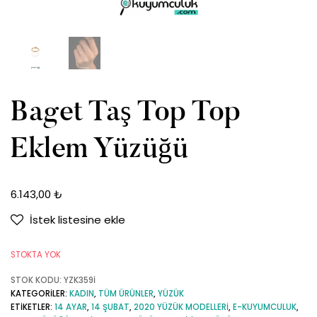
Baget Taş Top Top
Eklem Yüzüğü
6.143,00
₺
İstek listesine ekle
STOKTA YOK
STOK KODU:
YZK359İ
KATEGORILER:
KADIN
,
TÜM ÜRÜNLER
,
YÜZÜK
ETIKETLER:
14 AYAR
,
14 ŞUBAT
,
2020 YÜZÜK MODELLERI
,
E-KUYUMCULUK
,