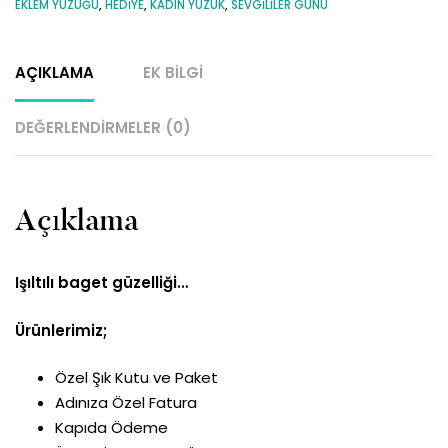
EKLEM YÜZÜĞÜ
,
HEDIYE
,
KADIN YÜZÜK
,
SEVGILILER GÜNÜ
AÇIKLAMA
EK BILGI
DEĞERLENDIRMELER (0)
Açıklama
Işıltılı baget güzelliği…
Ürünlerimiz;
Özel Şık Kutu ve Paket
Adınıza Özel Fatura
Kapıda Ödeme