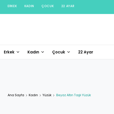
Skip
ERKEK
KADIN
ÇOCUK
22 AYAR
to
content
Erkek
Kadın
Çocuk
22 Ayar
Ana Sayfa
Kadın
Yüzük
Beyaz Altın Taşlı Yüzük