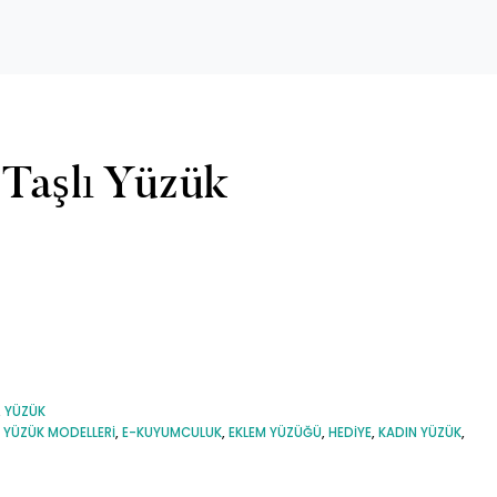
 Taşlı Yüzük
,
YÜZÜK
 YÜZÜK MODELLERI
,
E-KUYUMCULUK
,
EKLEM YÜZÜĞÜ
,
HEDIYE
,
KADIN YÜZÜK
,