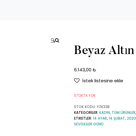
🔍
Beyaz Altın
6.143,00
₺
İstek listesine ekle
STOKTA YOK
STOK KODU:
YZK33B
KATEGORILER:
KADIN
,
TÜM ÜRÜNLER
ETIKETLER:
14 AYAR
,
14 ŞUBAT
,
2020
SEVGILILER GÜNÜ