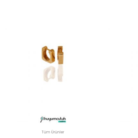
“B
E-
Tüm Ürünler