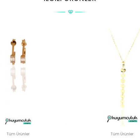
EYAZ ALTIN TAŞLI YÜZÜK” IÇIN YORUM YAPAN ILK KIŞI SIZ O
posta adresiniz yayınlanmayacak.
Gerekli alanlar
*
ile işaretlenmişler
DERECELENDIRMENIZ
*
Tüm Ürünler
Tüm Ürünler