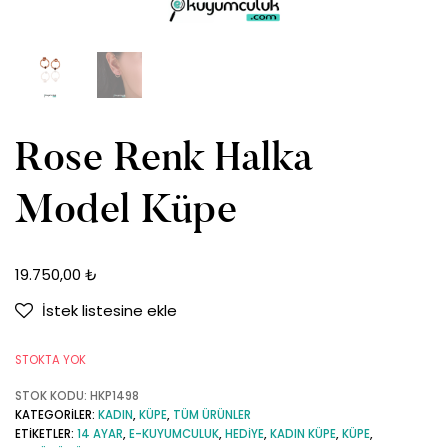
Rose Renk Halka
Model Küpe
19.750,00
₺
İstek listesine ekle
STOKTA YOK
STOK KODU:
HKP1498
KATEGORILER:
KADIN
,
KÜPE
,
TÜM ÜRÜNLER
ETIKETLER:
14 AYAR
,
E-KUYUMCULUK
,
HEDIYE
,
KADIN KÜPE
,
KÜPE
,