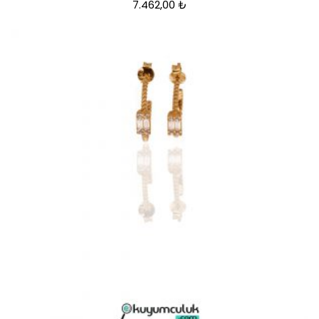
7.462,00
₺