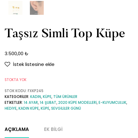
Taşsız Simli Top Küpe
3.500,00
₺
İstek listesine ekle
STOKTA YOK
STOK KODU:
FXKP245
KATEGORILER:
KADIN
,
KÜPE
,
TÜM ÜRÜNLER
ETIKETLER:
14 AYAR
,
14 ŞUBAT
,
2020 KÜPE MODELLERI
,
E-KUYUMCULUK
,
HEDIYE
,
KADIN KÜPE
,
KÜPE
,
SEVGILILER GÜNÜ
AÇIKLAMA
EK BILGI