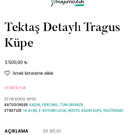
Tektaş Detaylı Tragus
Küpe
3.500,00
₺
İstek listesine ekle
STOKTA YOK
STOK KODU:
KP131
KATEGORILER:
KADIN
,
PIERCING
,
TÜM ÜRÜNLER
ETIKETLER:
14 AYAR
,
E-KUYUMCULUK
,
HEDIYE
,
KADIN KÜPE
,
YILDÖNÜMÜ
AÇIKLAMA
EK BILGI