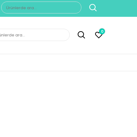
Ara:
0