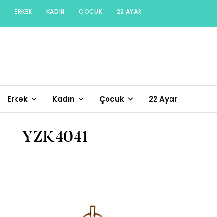
Skip
ERKEK
KADIN
ÇOCUK
22 AYAR
to
content
Erkek
Kadın
Çocuk
22 Ayar
YZK4041