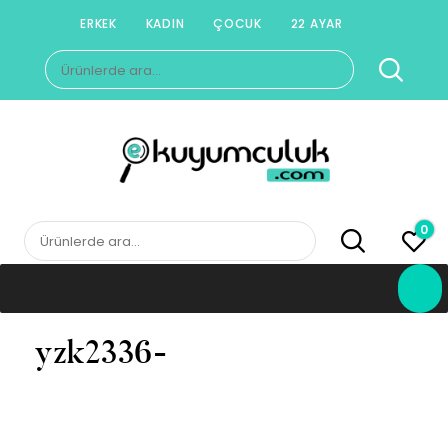
Skip
ERKEK
KADIN
ÇOCUK
22 AYAR
to
Ara:
content
E-KUYUMCULUK
Herkesin Kuyumcusu
0
Ara:
yzk2336-