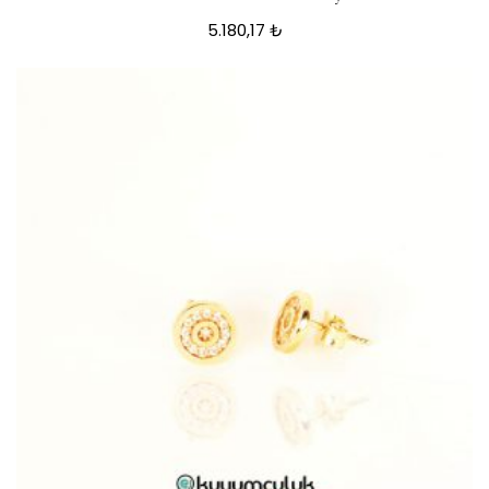
5.180,17
₺