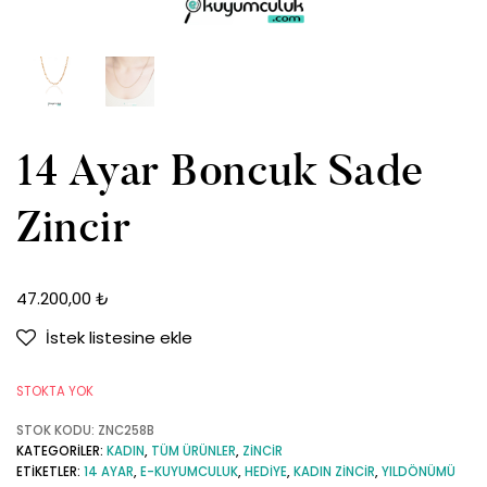
14 Ayar Boncuk Sade
Zincir
47.200,00
₺
İstek listesine ekle
STOKTA YOK
STOK KODU:
ZNC258B
KATEGORILER:
KADIN
,
TÜM ÜRÜNLER
,
ZINCIR
ETIKETLER:
14 AYAR
,
E-KUYUMCULUK
,
HEDIYE
,
KADIN ZINCIR
,
YILDÖNÜMÜ