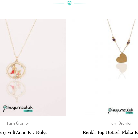
 NAZAR BONCUK SALLANTILI J KÜPE” IÇIN YORUM YAPAN ILK 
posta adresiniz yayınlanmayacak.
Gerekli alanlar
*
ile işaretlenmişler
DERECELENDIRMENIZ
*
Tüm Ürünler
Tüm Ürünler
erçeveli Anne Kız Kolye
Renkli Top Detaylı Plaka 