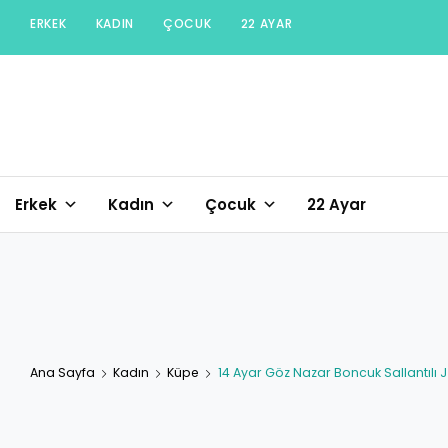
Skip
ERKEK
KADIN
ÇOCUK
22 AYAR
to
content
Erkek
Kadın
Çocuk
22 Ayar
Ana Sayfa
Kadın
Küpe
14 Ayar Göz Nazar Boncuk Sallantılı 