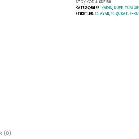
Ayar
STOK KODU:
SKP159
KATEGORILER:
KADIN
,
KÜPE
,
TÜM ÜR
Göz
ETIKETLER:
14 AYAR
,
14 ŞUBAT
,
E-KU
Nazar
Boncuk
Sallantılı
J
Küpe
adet
R (0)