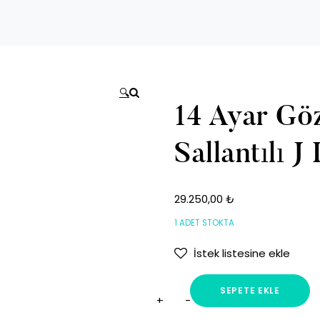
🔍
14 Ayar Gö
Sallantılı J
29.250,00
₺
1 ADET STOKTA
İstek listesine ekle
SEPETE EKLE
14