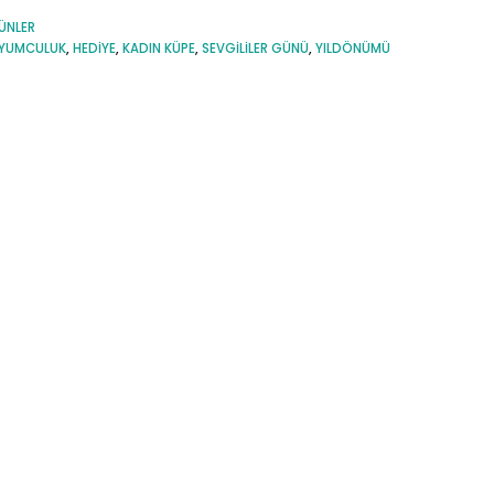
ÜNLER
YUMCULUK
,
HEDIYE
,
KADIN KÜPE
,
SEVGILILER GÜNÜ
,
YILDÖNÜMÜ