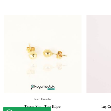
“14 AYAR GÖZ
E-
Tüm Ürünler
Taşsız Simli Top Küpe
Taş Ç