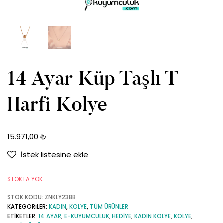
14 Ayar Küp Taşlı T
Harfi Kolye
15.971,00
₺
İstek listesine ekle
STOKTA YOK
STOK KODU:
ZNKLY238B
KATEGORILER:
KADIN
,
KOLYE
,
TÜM ÜRÜNLER
ETIKETLER:
14 AYAR
,
E-KUYUMCULUK
,
HEDIYE
,
KADIN KOLYE
,
KOLYE
,