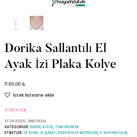
Dorika Sallantılı El
Ayak İzi Plaka Kolye
11.011,00
₺
İstek listesine ekle
STOKTA YOK
STOK KODU:
ZNKLY634İ
KATEGORILER:
KADIN
,
KOLYE
,
TÜM ÜRÜNLER
ETIKETLER:
14 AYAR
,
14 ŞUBAT
,
2020 KOLYE MODELLERI
,
E-KUYUMCULUK
,