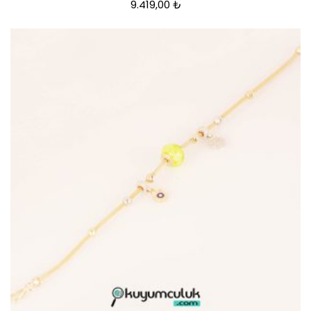
9.419,00
₺