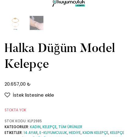
Halka Düğüm Model
Kelepçe
20.657,00
₺
İstek listesine ekle
STOKTA YOK
STOK KODU:
KLP2985
KATEGORILER:
KADIN
,
KELEPÇE
,
TÜM ÜRÜNLER
ETIKETLER:
14 AYAR
,
E-KUYUMCULUK
,
HEDIYE
,
KADIN KELEPÇE
,
KELEPÇE