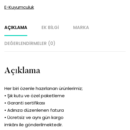
Kolye
E-Kuyumculuk
Ucu
adet
AÇIKLAMA
EK BILGI
MARKA
DEĞERLENDIRMELER (0)
Açıklama
Her biri özenle hazırlanan ürünlerimiz;
• Şık kutu ve özel paketleme
• Garanti sertifikası
• Adınıza düzenlenen fatura
• Ücretsiz ve aynı gün kargo
imkânı ile gönderilmektedir.