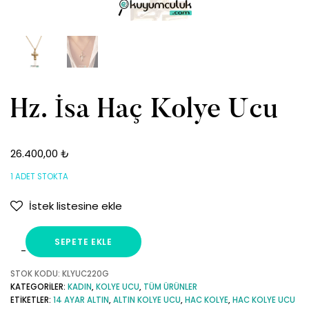
Hz. İsa Haç Kolye Ucu
26.400,00
₺
1 ADET STOKTA
İstek listesine ekle
SEPETE EKLE
Hz.
İsa
STOK KODU:
KLYUC220G
KATEGORILER:
KADIN
,
KOLYE UCU
,
TÜM ÜRÜNLER
Haç
ETIKETLER:
14 AYAR ALTIN
,
ALTIN KOLYE UCU
,
HAC KOLYE
,
HAC KOLYE UCU