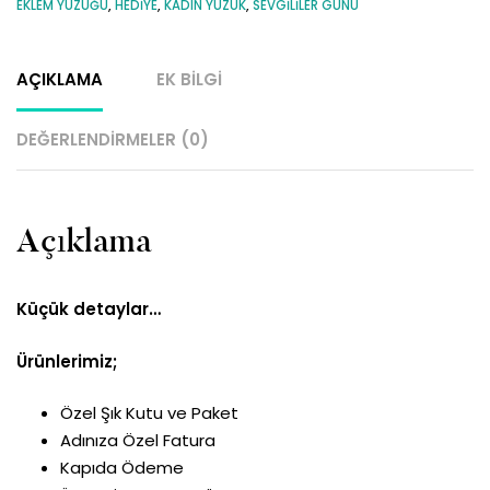
EKLEM YÜZÜĞÜ
,
HEDIYE
,
KADIN YÜZÜK
,
SEVGILILER GÜNÜ
AÇIKLAMA
EK BILGI
DEĞERLENDIRMELER (0)
Açıklama
Küçük detaylar…
Ürünlerimiz;
Özel Şık Kutu ve Paket
Adınıza Özel Fatura
Kapıda Ödeme