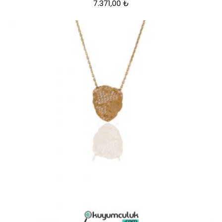
7.371,00
₺