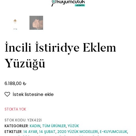
İncili İstiridye Eklem
Yüzüğü
6.188,00
₺
İstek listesine ekle
STOKTA YOK
STOK KODU:
YZK422İ
KATEGORILER:
KADIN
,
TÜM ÜRÜNLER
,
YÜZÜK
ETIKETLER:
14 AYAR
,
14 ŞUBAT
,
2020 YÜZÜK MODELLERI
,
E-KUYUMCULUK
,