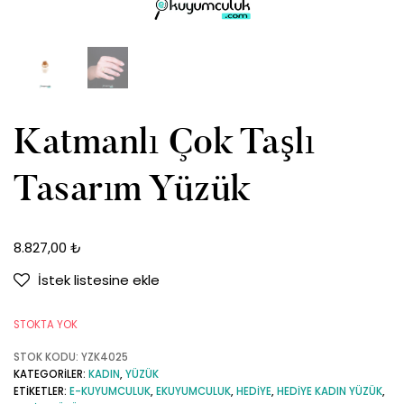
Katmanlı Çok Taşlı
Tasarım Yüzük
8.827,00
₺
İstek listesine ekle
STOKTA YOK
STOK KODU:
YZK4025
KATEGORILER:
KADIN
,
YÜZÜK
ETIKETLER:
E-KUYUMCULUK
,
EKUYUMCULUK
,
HEDIYE
,
HEDIYE KADIN YÜZÜK
,