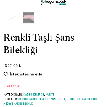
Renkli Taşlı Şans
Bilekliği
13.221,00
₺
İstek listesine ekle
STOKTA YOK
KATEGORILER:
KADIN
,
KELEPÇE
,
KÜNYE
ETIKETLER:
BILEKLIK MODELLERI
,
EKUYUMCULUK
,
HEDIYE
,
HEDIYE BILEKLIK
,
HEDIYE KADIN BILEKLIK