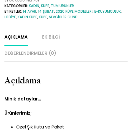
Altın
STOK KODU:
HKP761
KATEGORILER:
KADIN
,
KÜPE
,
TÜM ÜRÜNLER
Fil
ETIKETLER:
14 AYAR
,
14 ŞUBAT
,
2020 KÜPE MODELLERI
,
E-KUYUMCULUK
,
Figürlü
HEDIYE
,
KADIN KÜPE
,
KÜPE
,
SEVGILILER GÜNÜ
Halka
Küpe
AÇIKLAMA
EK BILGI
adet
DEĞERLENDIRMELER (0)
Açıklama
Minik detaylar…
Ürünlerimiz;
Özel Şık Kutu ve Paket