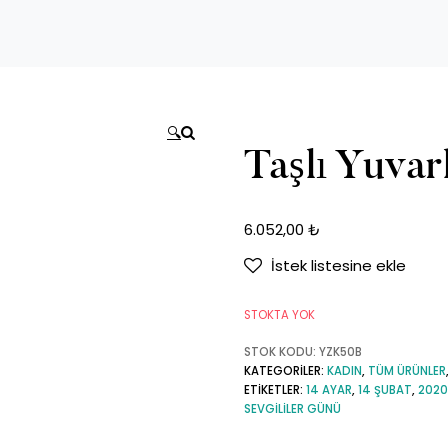
🔍
Taşlı Yuva
6.052,00
₺
İstek listesine ekle
STOKTA YOK
STOK KODU:
YZK50B
KATEGORILER:
KADIN
,
TÜM ÜRÜNLER
ETIKETLER:
14 AYAR
,
14 ŞUBAT
,
2020
SEVGILILER GÜNÜ