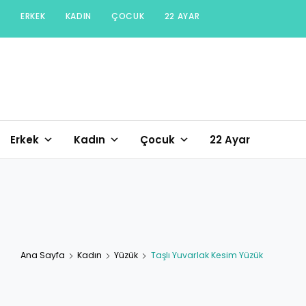
Skip
ERKEK
KADIN
ÇOCUK
22 AYAR
to
content
Erkek
Kadın
Çocuk
22 Ayar
Ana Sayfa
Kadın
Yüzük
Taşlı Yuvarlak Kesim Yüzük