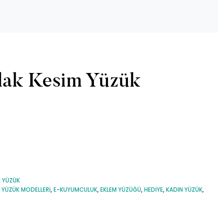
rlak Kesim Yüzük
,
YÜZÜK
 YÜZÜK MODELLERI
,
E-KUYUMCULUK
,
EKLEM YÜZÜĞÜ
,
HEDIYE
,
KADIN YÜZÜK
,