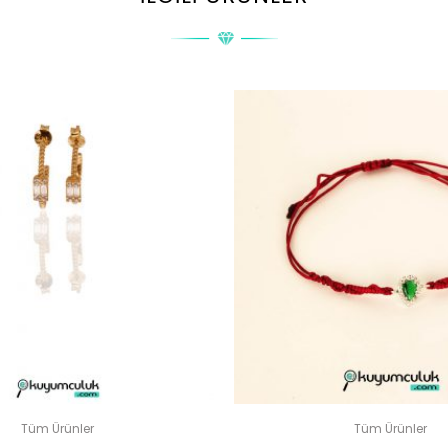
LI YUVARLAK KESIM YÜZÜK” IÇIN YORUM YAPAN ILK KIŞI SIZ
posta adresiniz yayınlanmayacak.
Gerekli alanlar
*
ile işaretlenmişler
DERECELENDIRMENIZ
*
Tüm Ürünler
Tüm Ürünler