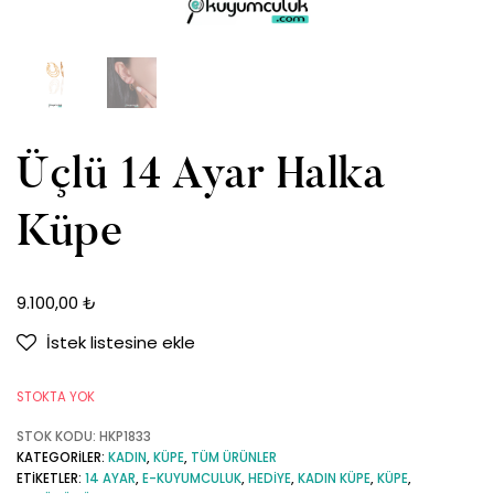
Üçlü 14 Ayar Halka
Küpe
9.100,00
₺
İstek listesine ekle
STOKTA YOK
STOK KODU:
HKP1833
KATEGORILER:
KADIN
,
KÜPE
,
TÜM ÜRÜNLER
ETIKETLER:
14 AYAR
,
E-KUYUMCULUK
,
HEDIYE
,
KADIN KÜPE
,
KÜPE
,