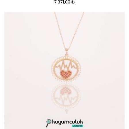
7.371,00
₺