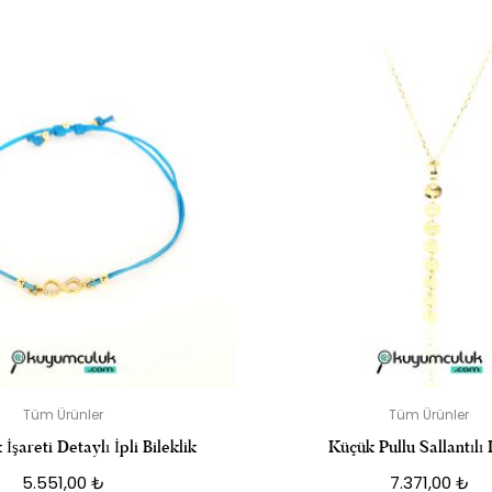
Z NAZAR BONCUK SALLANTILI KÜPE” IÇIN YORUM YAPAN ILK K
posta adresiniz yayınlanmayacak.
Gerekli alanlar
*
ile işaretlenmişler
DERECELENDIRMENIZ
*
Tüm Ürünler
Tüm Ürünler
İşareti Detaylı İpli Bileklik
Küçük Pullu Sallantılı
5.551,00
₺
7.371,00
₺