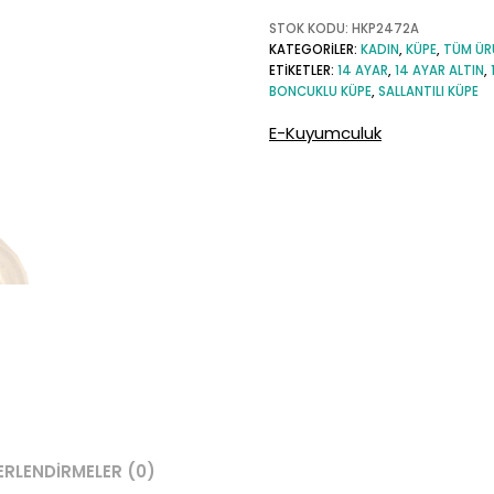
Göz
STOK KODU:
HKP2472A
Nazar
KATEGORILER:
KADIN
,
KÜPE
,
TÜM ÜR
Boncuk
ETIKETLER:
14 AYAR
,
14 AYAR ALTIN
,
Sallantılı
BONCUKLU KÜPE
,
SALLANTILI KÜPE
Küpe
E-Kuyumculuk
adet
ERLENDIRMELER (0)