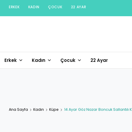
Skip
ERKEK
KADIN
ÇOCUK
22 AYAR
to
content
Erkek
Kadın
Çocuk
22 Ayar
Ana Sayfa
Kadın
Küpe
14 Ayar Göz Nazar Boncuk Sallantılı 