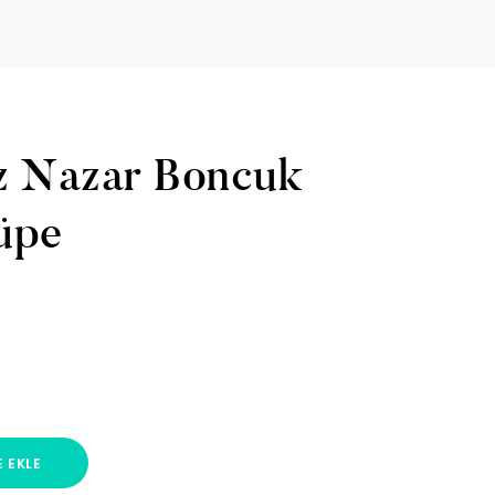
z Nazar Boncuk
Küpe
 EKLE