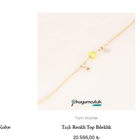
IŞI SIZ OLUN
dir
Tüm Ürünler
 Kolye
Taşlı Renkli Top Bileklik
20.566,00
₺