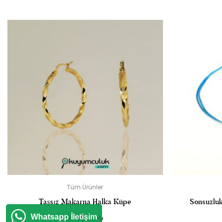
“14 AYAR GÖ
E-
Tüm Ürünler
Taşsız Makarna Halka Küpe
Sonsuzluk 
Whatsapp İletişim
8.782,00
₺