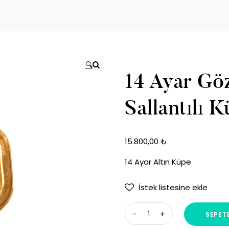
🔍
14 Ayar Gö
Sallantılı 
15.800,00
₺
14 Ayar Altın Küpe
İstek listesine ekle
14
SEPETE
Ayar