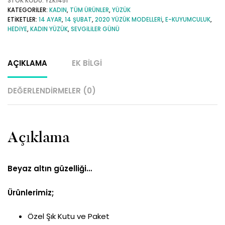
Altın
STOK KODU:
YZK1451
KATEGORILER:
KADIN
,
TÜM ÜRÜNLER
,
YÜZÜK
Top
ETIKETLER:
14 AYAR
,
14 ŞUBAT
,
2020 YÜZÜK MODELLERI
,
E-KUYUMCULUK
,
Top
HEDIYE
,
KADIN YÜZÜK
,
SEVGILILER GÜNÜ
Baget
Yüzük
AÇIKLAMA
EK BILGI
adet
DEĞERLENDIRMELER (0)
Açıklama
Beyaz altın güzelliği…
Ürünlerimiz;
Özel Şık Kutu ve Paket